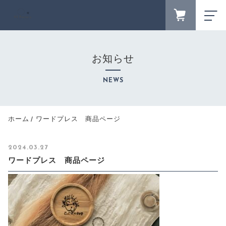
FAVORITE
LOGIN
お知らせ
ランキング
RANKING
NEWS
セール商品
SALE
キャンペーン
ホーム
ワードプレス 商品ページ
CAMPAIGN
新着商品
2024.03.27
NEW ITEM
ワードプレス 商品ページ
カテゴリーから探す
CATEGORY
商品一覧
PRODUCTS
最近チェックした商品