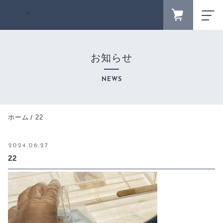
FAVORITE
LOGIN
お知らせ
ランキング
RANKING
NEWS
セール商品
SALE
キャンペーン
ホーム
22
CAMPAIGN
新着商品
2024.06.27
NEW ITEM
22
カテゴリーから探す
CATEGORY
商品一覧
PRODUCTS
最近チェックした商品