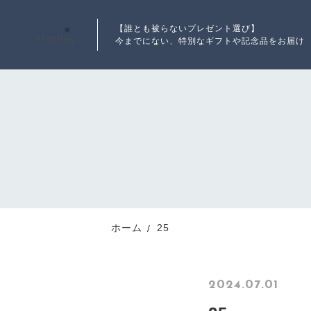
【誰とも被らないプレゼント選び】
今までにない、特別なギフトや記念品をお届け
ランキング
RANKING
新着商品
ホーム
25
NEW ITEM
2024.07.01
最近チェックした商品