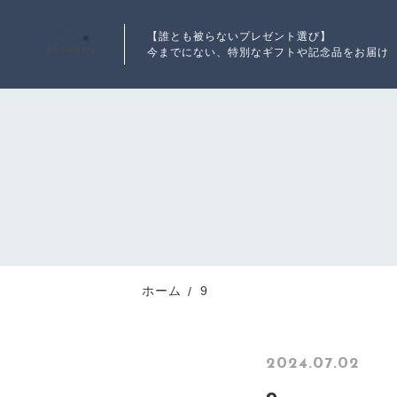
【誰とも被らないプレゼント選び】
今までにない、特別なギフトや記念品をお届け
ランキング
RANKING
新着商品
ホーム
9
NEW ITEM
2024.07.02
最近チェックした商品