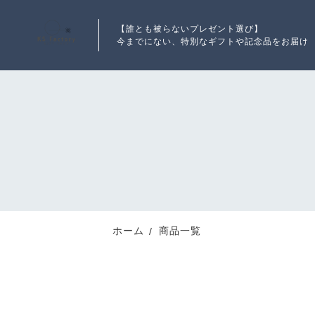
【誰とも被らないプレゼント選び】
今までにない、特別なギフトや記念品をお届け
ランキング
RANKING
新着商品
ホーム
商品一覧
NEW ITEM
最近チェックした商品