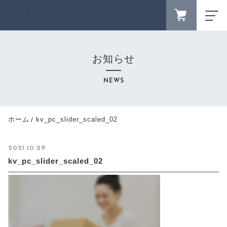
FAVORITE
LOGIN
お知らせ
ランキング
RANKING
NEWS
セール商品
SALE
キャンペーン
ホーム
kv_pc_slider_scaled_02
CAMPAIGN
新着商品
2021.10.29
NEW ITEM
kv_pc_slider_scaled_02
カテゴリーから探す
CATEGORY
商品一覧
PRODUCTS
最近チェックした商品