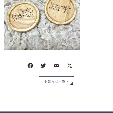
CHECKED PRODUCTS
注文履歴
ORDER HISTORY
ショッピングガイド
SHOPPING GUIDE
当ショップについて
ABOUT US
お知らせ
NEWS
ブログ
BLOG
よくある質問
FAQ
お知らせ一覧へ
お問い合わせ
CONTACT