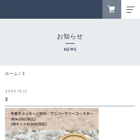
FAVORITE
LOGIN
お知らせ
ランキング
RANKING
NEWS
セール商品
SALE
キャンペーン
ホーム
3
CAMPAIGN
新着商品
2023.12.15
NEW ITEM
3
カテゴリーから探す
CATEGORY
商品一覧
PRODUCTS
最近チェックした商品