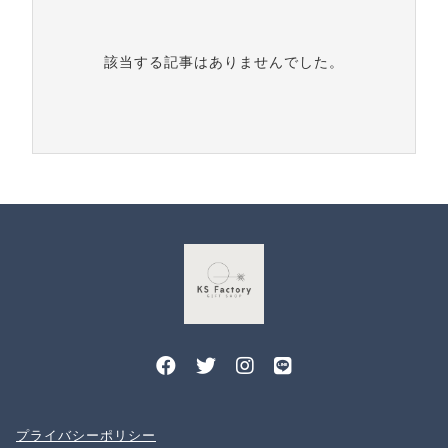
CHECKED PRODUCTS
注文履歴
ORDER HISTORY
該当する記事はありませんでした。
ショッピングガイド
SHOPPING GUIDE
当ショップについて
ABOUT US
お知らせ
NEWS
ブログ
BLOG
よくある質問
FAQ
お問い合わせ
CONTACT
プライバシーポリシー