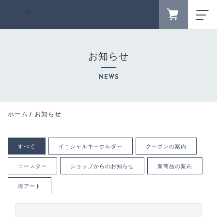
FAVORITE
LOGIN
お知らせ
ランキング
RANKING
NEWS
セール商品
SALE
キャンペーン
ホーム
お知らせ
CAMPAIGN
新着商品
すべて
イニシャルキーホルダー
クーポンの案内
NEW ITEM
カテゴリーから探す
コースター
ショップからのお知らせ
新商品の案内
CATEGORY
商品一覧
海アート
PRODUCTS
最近チェックした商品