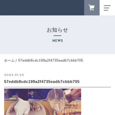
FAVORITE
LOGIN
お知らせ
ランキング
RANKING
NEWS
セール商品
SALE
キャンペーン
ホーム
57eddb8cdc199a2f4735eadb7cbbb705
CAMPAIGN
新着商品
2022.01.22
NEW ITEM
57eddb8cdc199a2f4735eadb7cbbb705
カテゴリーから探す
CATEGORY
商品一覧
PRODUCTS
最近チェックした商品