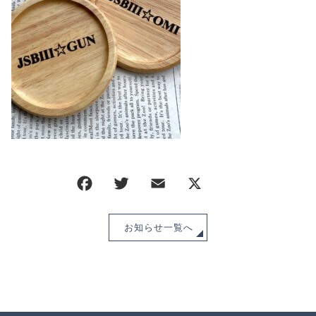
CHECKED PRODUCTS
注文履歴
ORDER HISTORY
ショッピングガイド
SHOPPING GUIDE
当ショップについて
ABOUT US
お知らせ
NEWS
ブログ
BLOG
よくある質問
FAQ
お知らせ一覧へ
お問い合わせ
CONTACT