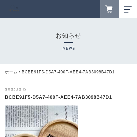
FAVORITE
LOGIN
お知らせ
ランキング
RANKING
NEWS
セール商品
SALE
キャンペーン
ホーム
BCBE91F5-D5A7-400F-AEE4-7AB3098B47D1
CAMPAIGN
新着商品
2023.12.15
NEW ITEM
BCBE91F5-D5A7-400F-AEE4-7AB3098B47D1
カテゴリーから探す
CATEGORY
商品一覧
PRODUCTS
最近チェックした商品