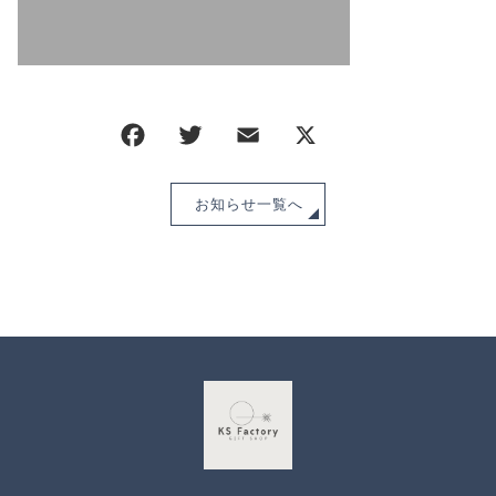
CHECKED PRODUCTS
注文履歴
ORDER HISTORY
ショッピングガイド
SHOPPING GUIDE
当ショップについて
ABOUT US
お知らせ
お知らせ一覧へ
NEWS
ブログ
BLOG
よくある質問
FAQ
お問い合わせ
CONTACT