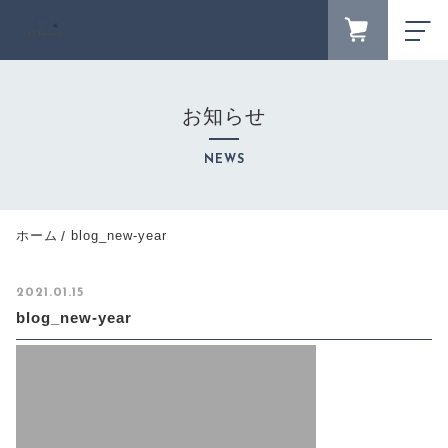
FAVORITE
LOGIN
お知らせ
ランキング
RANKING
NEWS
セール商品
SALE
キャンペーン
ホーム
blog_new-year
CAMPAIGN
新着商品
2021.01.15
NEW ITEM
blog_new-year
カテゴリーから探す
CATEGORY
商品一覧
PRODUCTS
最近チェックした商品