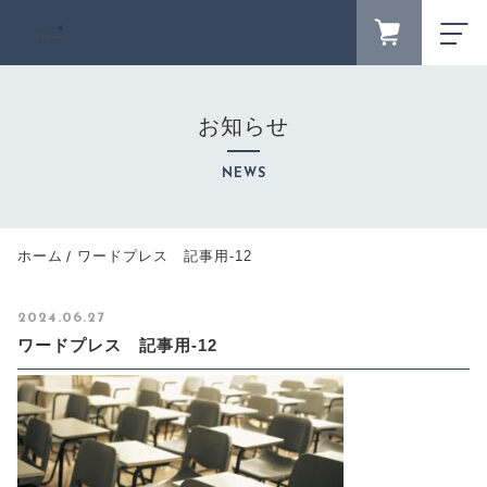
FAVORITE
LOGIN
お知らせ
ランキング
RANKING
NEWS
セール商品
SALE
キャンペーン
ホーム
ワードプレス 記事用-12
CAMPAIGN
新着商品
2024.06.27
NEW ITEM
ワードプレス 記事用-12
カテゴリーから探す
CATEGORY
商品一覧
PRODUCTS
最近チェックした商品