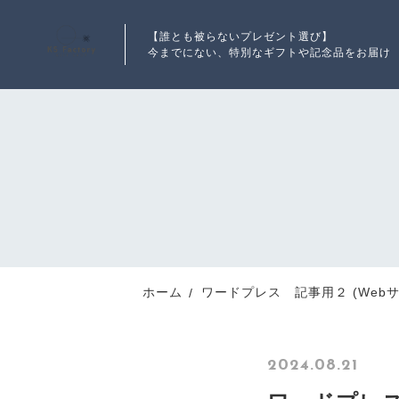
【誰とも被らないプレゼント選び】
今までにない、特別なギフトや記念品をお届け
ランキング
RANKING
新着商品
ホーム
ワードプレス 記事用２ (Webサ
NEW ITEM
2024.08.21
最近チェックした商品