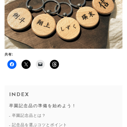
CHECKED PRODUCTS
注文履歴
ORDER HISTORY
ショッピングガイド
SHOPPING GUIDE
当ショップについて
ABOUT US
お知らせ
共有:
NEWS
ブログ
F
ク
ク
ク
a
リ
リ
リ
BLOG
c
ッ
ッ
ッ
e
ク
ク
ク
よくある質問
b
し
し
し
o
て
て
て
FAQ
o
X
友
T
k
で
達
h
お問い合わせ
INDEX
で
共
に
r
CONTACT
共
有
メ
e
有
(
ー
a
卒園記念品の準備を始めよう！
す
新
ル
d
る
し
で
s
卒園記念品とは？
に
い
リ
で
は
ウ
ン
共
ク
ィ
ク
有
記念品を選ぶコツとポイント