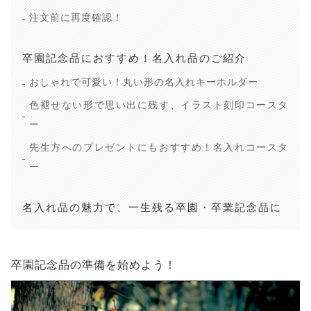
リ
ン
を
(
プライバシーポリシー
ッ
ド
送
新
注文前に再度確認！
ク
ウ
信
し
特定商取引法に基づく表記
し
で
(
い
て
開
新
ウ
く
き
し
ィ
だ
ま
い
ン
卒園記念品におすすめ！名入れ品のご紹介
さ
す
ウ
ド
い
)
ィ
ウ
(
おしゃれで可愛い！丸い形の名入れキーホルダー
ン
で
新
ド
開
し
ウ
き
色褪せない形で思い出に残す、イラスト刻印コースタ
い
で
ま
ウ
開
す
ー
ィ
き
)
ン
ま
ド
す
先生方へのプレゼントにもおすすめ！名入れコースタ
ウ
)
で
ー
開
き
ま
す
名入れ品の魅力で、一生残る卒園・卒業記念品に
)
卒園記念品の準備を始めよう！