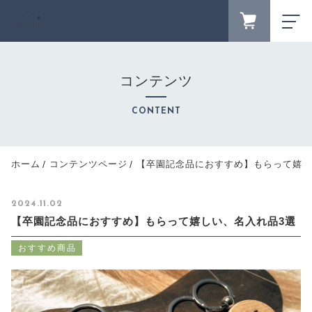
FAVORITE
LOGIN
コンテンツ
ランキング
RANKING
CONTENT
セール商品
SALE
キャンペーン
ホーム
コンテンツページ
【卒園記念品におすすめ】もらって嬉し
CAMPAIGN
新着商品
2024.11.02
NEW ITEM
【卒園記念品におすすめ】もらって嬉しい、名入れ品3選
カテゴリーから探す
CATEGORY
おすすめ商品
商品一覧
PRODUCTS
最近チェックした商品