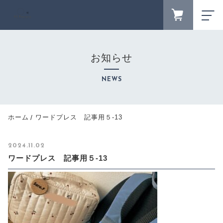
FAVORITE
LOGIN
お知らせ
ランキング
RANKING
NEWS
セール商品
SALE
キャンペーン
ホーム
ワードプレス 記事用５-13
CAMPAIGN
新着商品
2024.11.02
NEW ITEM
ワードプレス 記事用５-13
カテゴリーから探す
CATEGORY
商品一覧
PRODUCTS
最近チェックした商品