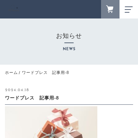
FAVORITE
LOGIN
お知らせ
ランキング
RANKING
NEWS
セール商品
SALE
キャンペーン
ホーム
ワードプレス 記事用-8
CAMPAIGN
新着商品
2024.04.18
NEW ITEM
ワードプレス 記事用-8
カテゴリーから探す
CATEGORY
商品一覧
PRODUCTS
最近チェックした商品