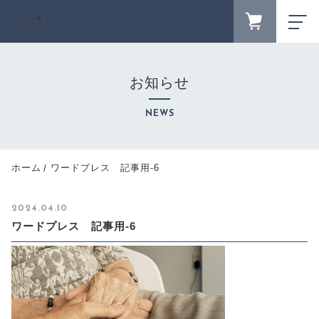
FAVORITE
LOGIN
お知らせ
ランキング
RANKING
NEWS
セール商品
SALE
キャンペーン
ホーム
ワードプレス 記事用-6
CAMPAIGN
新着商品
2024.04.10
NEW ITEM
ワードプレス 記事用-6
カテゴリーから探す
CATEGORY
商品一覧
PRODUCTS
最近チェックした商品