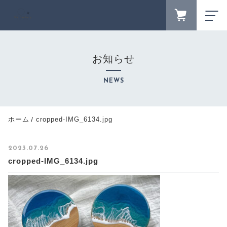
FAVORITE
LOGIN
お知らせ
ランキング
RANKING
NEWS
セール商品
SALE
キャンペーン
ホーム
cropped-IMG_6134.jpg
CAMPAIGN
新着商品
2023.07.26
NEW ITEM
cropped-IMG_6134.jpg
カテゴリーから探す
CATEGORY
商品一覧
PRODUCTS
最近チェックした商品