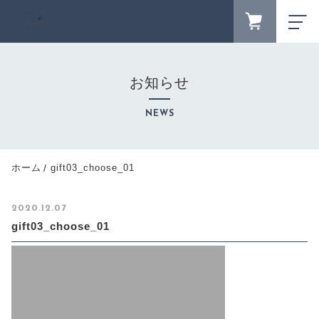
FAVORITE
LOGIN
お知らせ
ランキング
RANKING
NEWS
セール商品
SALE
キャンペーン
ホーム
gift03_choose_01
CAMPAIGN
新着商品
2020.12.07
NEW ITEM
gift03_choose_01
カテゴリーから探す
CATEGORY
商品一覧
PRODUCTS
最近チェックした商品