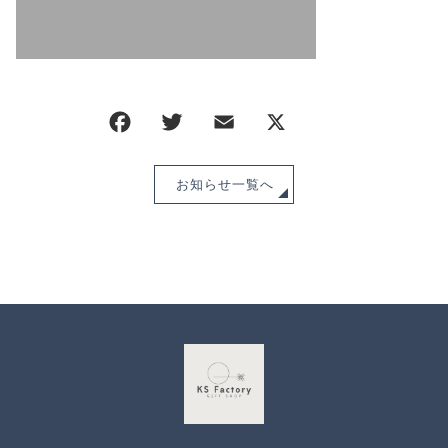
CHECKED PRODUCTS
注文履歴
ORDER HISTORY
ショッピングガイド
SHOPPING GUIDE
当ショップについて
ABOUT US
お知らせ
お知らせ一覧へ
NEWS
ブログ
BLOG
よくある質問
FAQ
お問い合わせ
CONTACT