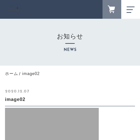
FAVORITE
LOGIN
お知らせ
ランキング
RANKING
NEWS
セール商品
SALE
キャンペーン
ホーム
image02
CAMPAIGN
新着商品
2020.12.07
NEW ITEM
image02
カテゴリーから探す
CATEGORY
商品一覧
PRODUCTS
最近チェックした商品