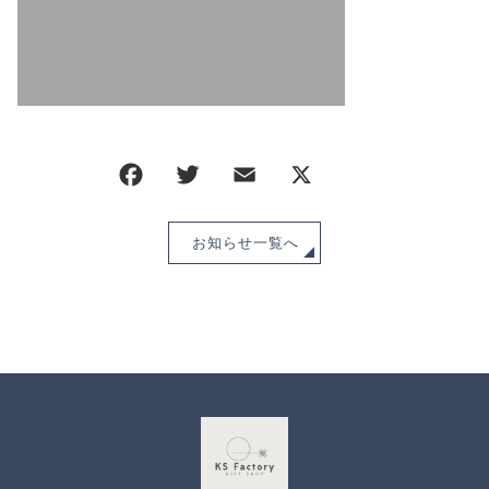
CHECKED PRODUCTS
注文履歴
ORDER HISTORY
ショッピングガイド
SHOPPING GUIDE
当ショップについて
ABOUT US
お知らせ
NEWS
お知らせ一覧へ
ブログ
BLOG
よくある質問
FAQ
お問い合わせ
CONTACT