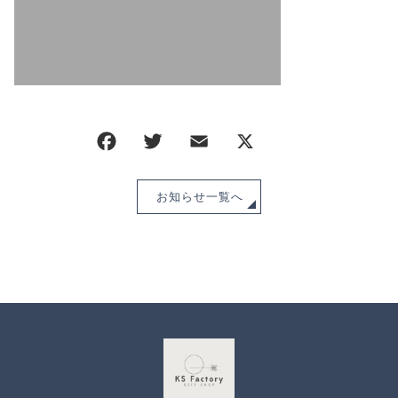
CHECKED PRODUCTS
注文履歴
ORDER HISTORY
ショッピングガイド
SHOPPING GUIDE
当ショップについて
ABOUT US
お知らせ
NEWS
お知らせ一覧へ
ブログ
BLOG
よくある質問
FAQ
お問い合わせ
CONTACT