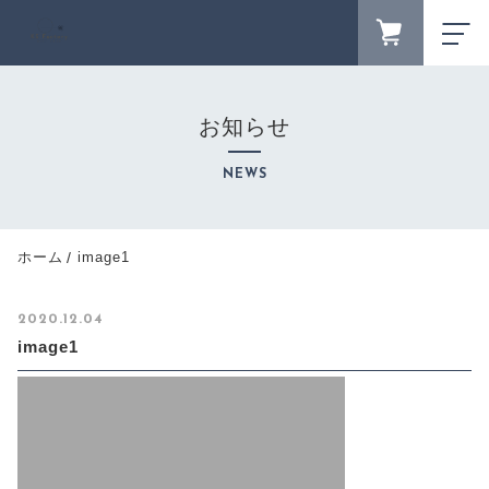
FAVORITE
LOGIN
お知らせ
ランキング
RANKING
NEWS
セール商品
SALE
キャンペーン
ホーム
image1
CAMPAIGN
新着商品
2020.12.04
NEW ITEM
image1
カテゴリーから探す
CATEGORY
商品一覧
PRODUCTS
最近チェックした商品