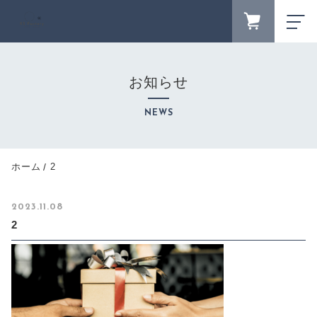
FAVORITE
LOGIN
お知らせ
ランキング
RANKING
NEWS
セール商品
SALE
キャンペーン
ホーム
2
CAMPAIGN
新着商品
2023.11.08
NEW ITEM
2
カテゴリーから探す
CATEGORY
商品一覧
PRODUCTS
最近チェックした商品